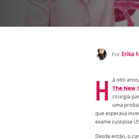
Erika 
Por
H
á oito anos
The New Y
cirurgia pa
uma probab
que esperava ince
exame custasse US
Desde então, o ca