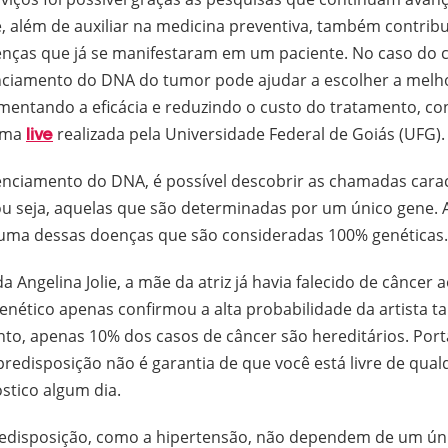
, além de auxiliar na medicina preventiva, também contrib
nças que já se manifestaram em um paciente. No caso do c
ciamento do DNA do tumor pode ajudar a escolher a melho
umentando a eficácia e reduzindo o custo do tratamento, c
 uma
realizada pela Universidade Federal de Goiás (UFG)
live
nciamento do DNA, é possível descobrir as chamadas carac
u seja, aquelas que são determinadas por um único gene. A
 uma dessas doenças que são consideradas 100% genéticas
a Angelina Jolie, a mãe da atriz já havia falecido de câncer 
genético apenas confirmou a alta probabilidade da artista
to, apenas 10% dos casos de câncer são hereditários. Porta
redisposição não é garantia de que você está livre de qua
stico algum dia.
redisposição, como a hipertensão, não dependem de um ún