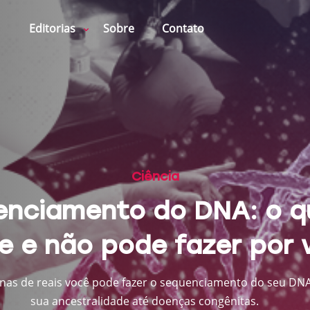
Editorias
Sobre
Contato
Ciência
nciamento do DNA: o q
e e não pode fazer por 
nas de reais você pode fazer o sequenciamento do seu DNA
sua ancestralidade até doenças congênitas.