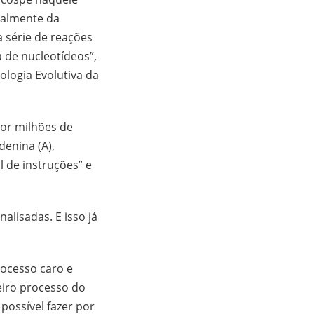
ipalmente da
a série de reações
 de nucleotídeos”,
ologia Evolutiva da
por milhões de
denina (A),
l de instruções” e
alisadas. E isso já
ocesso caro e
eiro processo do
possível fazer por