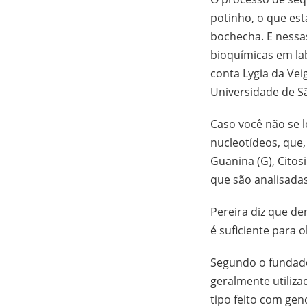
potinho, o que est
bochecha. E nessas
bioquímicas em la
conta Lygia da Vei
Universidade de S
Caso você não se 
nucleotídeos, que,
Guanina (G), Citos
que são analisada
Pereira diz que de
é suficiente para 
Segundo o fundad
geralmente utiliz
tipo feito com gen