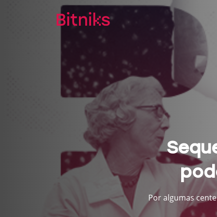
Seque
pod
Por algumas cente