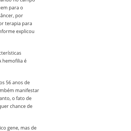
uem para o
âncer, por
r terapia para
onforme explicou
.
terísticas
 hemofilia é
.
aos 56 anos de
 também manifestar
nto, o fato de
lquer chance de
ico gene, mas de