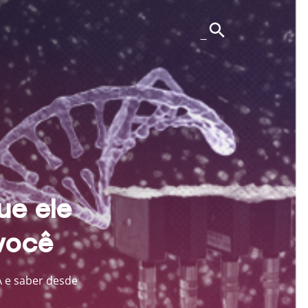
ue ele
você
 e saber desde