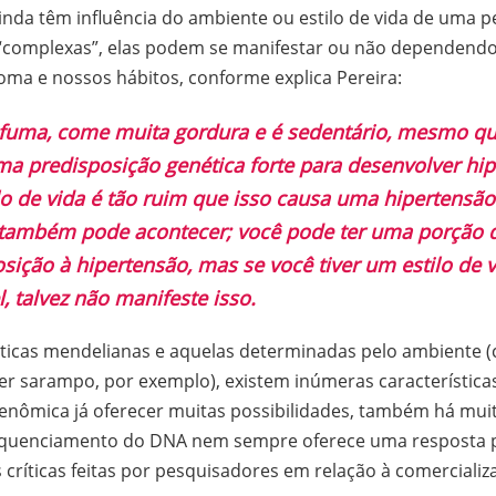
ainda têm influência do ambiente ou estilo de vida de uma
s “complexas”, elas podem se manifestar ou não dependendo
oma e nossos hábitos, conforme explica Pereira:
 fuma, come muita gordura e é sedentário, mesmo q
a predisposição genética forte para desenvolver hip
lo de vida é tão ruim que isso causa uma hipertensão
 também pode acontecer; você pode ter uma porção 
sição à hipertensão, mas se você tiver um estilo de 
, talvez não manifeste isso.
ísticas mendelianas e aquelas determinadas pelo ambiente 
ter sarampo, por exemplo), existem inúmeras característic
genômica já oferecer muitas possibilidades, também há mui
quenciamento do DNA nem sempre oferece uma resposta pa
 críticas feitas por pesquisadores em relação à comerciali