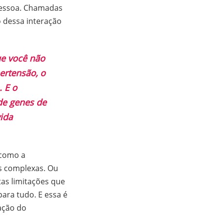
 pessoa. Chamadas
 dessa interação
ue você não
ertensão, o
. E o
de genes de
vida
(como a
as complexas. Ou
tas limitações que
ra tudo. E essa é
zação do