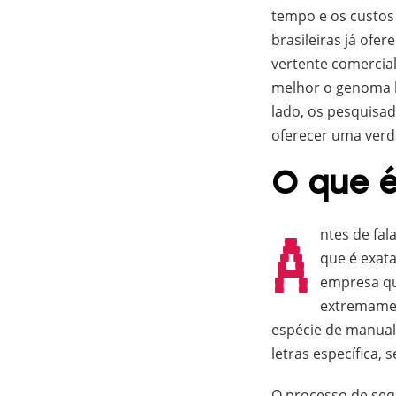
tempo e os custos
brasileiras já ofe
vertente comercia
melhor o genoma h
lado, os pesquisa
oferecer uma verda
O que 
A
ntes de fal
que é exata
empresa qu
extremamen
espécie de manual
letras específica,
O processo de seq