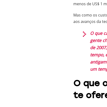
menos de US$ 1 mi
Mas como os custos
aos avanços da tec
O que c
gente ch
de 2007
tempo, 
antigam
um temp
O que 
te ofer