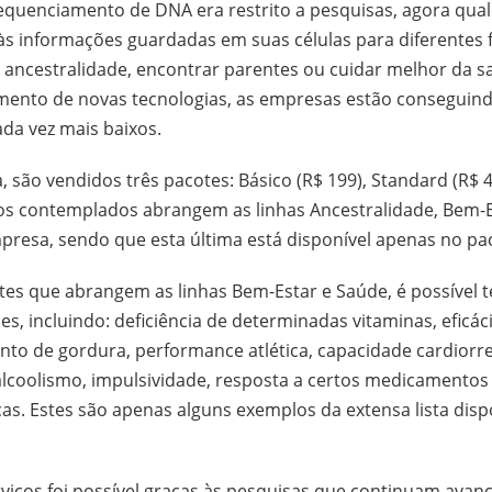
sequenciamento de DNA era restrito a pesquisas, agora qu
às informações guardadas em suas células para diferentes f
a ancestralidade, encontrar parentes ou cuidar melhor da 
mento de novas tecnologias, as empresas estão conseguind
ada vez mais baixos.
 são vendidos três pacotes: Básico (R$ 199), Standard (R$ 
iços contemplados abrangem as linhas Ancestralidade, Bem-
mpresa, sendo que esta última está disponível apenas no p
tes que abrangem as linhas Bem-Estar e Saúde, é possível 
es, incluindo: deficiência de determinadas vitaminas, eficác
to de gordura, performance atlética, capacidade cardiorre
lcoolismo, impulsividade, resposta a certos medicamentos 
as. Estes são apenas alguns exemplos da extensa lista disp
erviços foi possível graças às pesquisas que continuam av