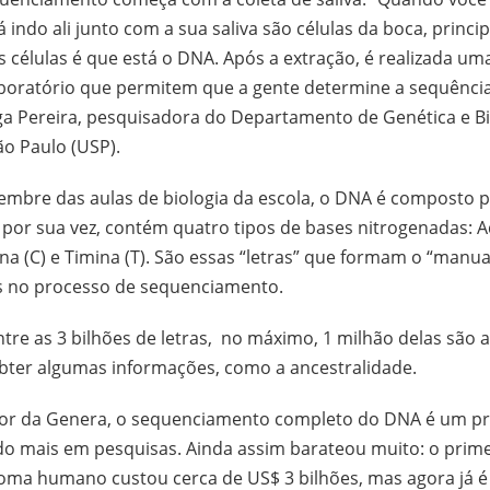
á indo ali junto com a sua saliva são células da boca, princ
 células é que está o DNA. Após a extração, é realizada um
boratório que permitem que a gente determine a sequência
ga Pereira, pesquisadora do Departamento de Genética e Bi
ão Paulo (USP).
lembre das aulas de biologia da escola, o DNA é composto 
 por sua vez, contém quatro tipos de bases nitrogenadas: A
ina (C) e Timina (T). São essas “letras” que formam o “manua
s no processo de sequenciamento.
ntre as 3 bilhões de letras, no máximo, 1 milhão delas são an
obter algumas informações, como a ancestralidade.
or da Genera, o sequenciamento completo do DNA é um pr
ado mais em pesquisas. Ainda assim barateou muito: o prim
oma humano custou cerca de US$ 3 bilhões, mas agora já é 