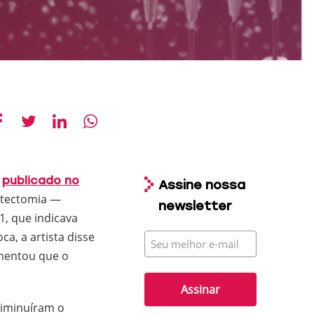
,
publicado no
Assine nossa
astectomia —
newsletter
1, que indicava
a, a artista disse
E-
mail
amentou que o
diminuíram o