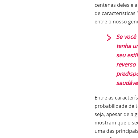
centenas deles e 
de característica
entre o nosso gen
Se você
tenha um
seu esti
reverso
predispo
saudável
Entre as caracter
probabilidade de 
seja, apesar de a 
mostram que o se
uma das principais