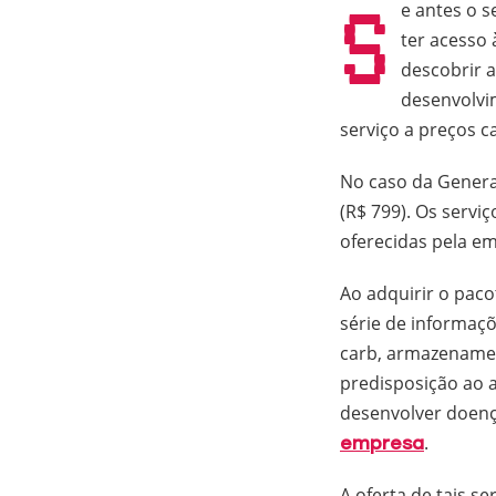
S
e antes o 
ter acesso 
descobrir 
desenvolvi
serviço a preços c
No caso da Genera,
(R$ 799). Os serv
oferecidas pela e
Ao adquirir o paco
série de informaçõ
carb, armazenamen
predisposição ao a
desenvolver doenç
.
empresa
A oferta de tais s