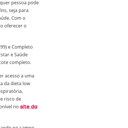
alquer pessoa pode
ins, seja para
saúde. Com o
o oferecer o
499) e Completo
Estar e Saúde
acote completo.
ter acesso a uma
ia da dieta low
spiratória,
e risco de
onível no
site da
ançando no campo