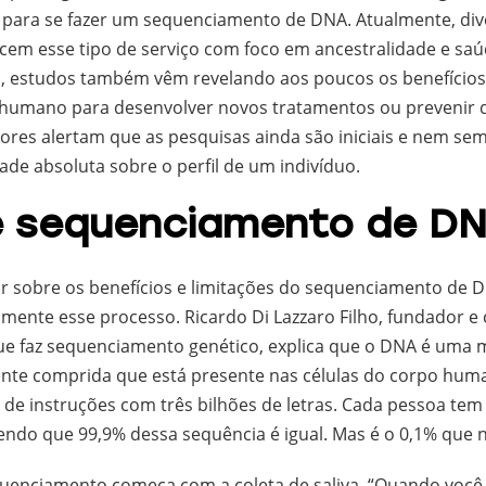
 para se fazer um sequenciamento de DNA. Atualmente, di
recem esse tipo de serviço com foco em ancestralidade e sa
l, estudos também vêm revelando aos poucos os benefício
umano para desenvolver novos tratamentos ou prevenir d
dores alertam que as pesquisas ainda são iniciais e nem s
de absoluta sobre o perfil de um indivíduo.
é sequenciamento de D
ar sobre os benefícios e limitações do sequenciamento de DN
mente esse processo. Ricardo Di Lazzaro Filho, fundador e
e faz sequenciamento genético, explica que o DNA é uma 
te comprida que está presente nas células do corpo hum
 de instruções com três bilhões de letras. Cada pessoa te
 sendo que 99,9% dessa sequência é igual. Mas é o 0,1% que n
uenciamento começa com a coleta de saliva. “Quando você