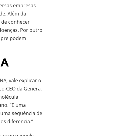
versas empresas
úde. Além da
s de conhecer
oenças. Por outro
empre podem
NA
A, vale explicar o
 co-CEO da Genera,
molécula
ano. “É uma
m uma sequência de
os diferencia.”
 cospe naquele