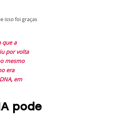
e isso foi graças
 que a
u por volta
 ao mesmo
mo era
s DNA, em
NA pode