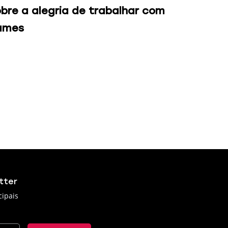
bre a alegria de trabalhar com
ames
tter
cipais