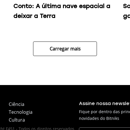
Conto: A última nave espacial a
So
deixar a Terra
g
Carregar mais
Assine nossa newsle
Ciência
Tecnologia
Fique por dentro das prin
novidades do Bitniks
Cultura
ht F451 - Todos os direitos reservados
E-