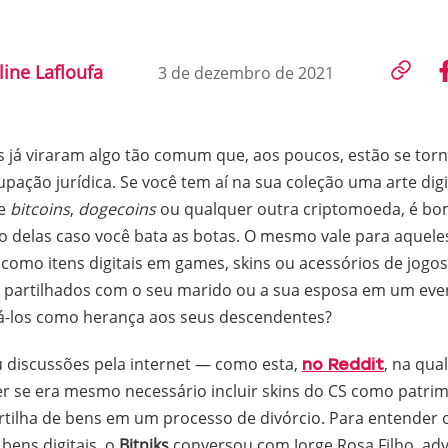
line Lafloufa
3 de dezembro de 2021
ais já viraram algo tão comum que, aos poucos, estão se t
ação jurídica. Se você tem aí na sua coleção uma arte dig
de
bitcoins
,
dogecoins
ou qualquer outra criptomoeda, é bo
no delas caso você bata as botas. O mesmo vale para aquel
, como itens digitais em games, skins ou acessórios de jogo
 partilhados com o seu marido ou a sua esposa em um even
ixá-los como herança aos seus descendentes?
 discussões pela internet — como esta,
, na qual
no Reddit
 se era mesmo necessário incluir skins do CS como patr
rtilha de bens em um processo de divórcio. Para entender o
bens digitais, o
Bitniks
conversou com Jorge Rosa Filho, ad