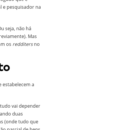
l e pesquisador na
u seja, não há
previamente). Mas
ram os
redditers
no
to
ue estabelecem a
 tudo vai depender
uando duas
ns (onde tudo que
ão parcial de bens