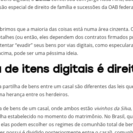
o especial de direito de família e sucessões da OAB federa
rimos que a maioria das coisas está numa área cinzenta. O
detalhes (ou então, eles dependem dos contratos firmados 
 tentar “evadir” seus bens por vias digitais, como especula
acima, pode ser uma péssima ideia.
 de itens digitais é direi
a partilha de bens entre um casal são diferentes das leis q
ma herança entre os herdeiros.
ha de bens de um casal, onde ambos estão
vivinhos da Silva
,
ilha estabelecido no momento do matrimônio. No Brasil, q
 elas podem escolher os regimes de comunhão total de be
s possui é dividido posteriormente entre o casal), comunh