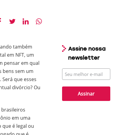
ornando também
Assine nossa
ital em NFT, um
newsletter
m pensar em qual
es bens sem um
E-
mail
s. Será que esses
tual divórcio? Ou
 brasileiros
imônio em uma
 que é legal ou
vogado que é