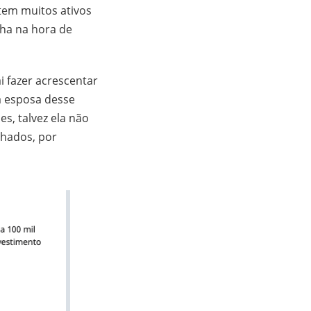
tem muitos ativos
nha na hora de
ai fazer acrescentar
 a esposa desse
s, talvez ela não
lhados, por