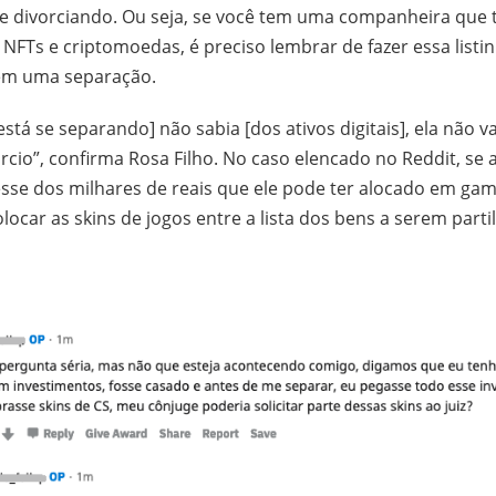
se divorciando. Ou seja, se você tem uma companheira que 
 NFTs e criptomoedas, é preciso lembrar de fazer essa listi
 em uma separação.
stá se separando] não sabia [dos ativos digitais], ela não v
órcio”, confirma Rosa Filho. No caso elencado no Reddit, se
se dos milhares de reais que ele pode ter alocado em game
locar as skins de jogos entre a lista dos bens a serem parti