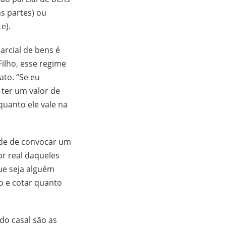
as partes) ou
e).
rcial de bens é
ilho, esse regime
ato. “Se eu
 ter um valor de
quanto ele vale na
ade de convocar um
or real daqueles
ue seja alguém
o e cotar quanto
do casal são as