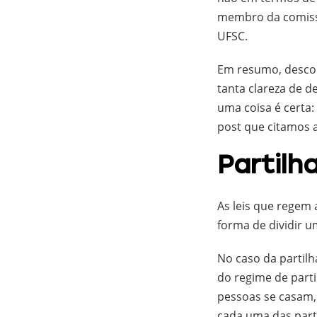
membro da comissã
UFSC.
Em resumo, descob
tanta clareza de 
uma coisa é certa:
post que citamos 
Partilha
As leis que regem 
forma de dividir u
No caso da partil
do regime de part
pessoas se casam,
cada uma das parte