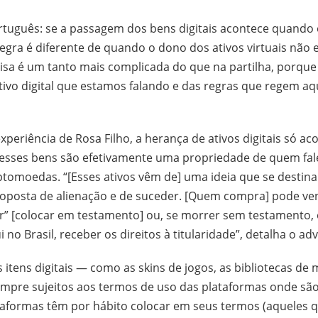
uguês: se a passagem dos bens digitais acontece quando 
 regra é diferente de quando o dono dos ativos virtuais não 
coisa é um tanto mais complicada do que na partilha, porqu
tivo digital que estamos falando e das regras que regem a
periência de Rosa Filho, a herança de ativos digitais só a
 esses bens são efetivamente uma propriedade de quem fa
ptomoedas. “[Esses ativos vêm de] uma ideia que se destina 
oposta de alienação e de suceder. [Quem compra] pode ve
r” [colocar em testamento] ou, se morrer sem testamento, 
 no Brasil, receber os direitos à titularidade”, detalha o a
 itens digitais — como as skins de jogos, as bibliotecas de 
sempre sujeitos aos termos de uso das plataformas onde s
taformas têm por hábito colocar em seus termos (aqueles 