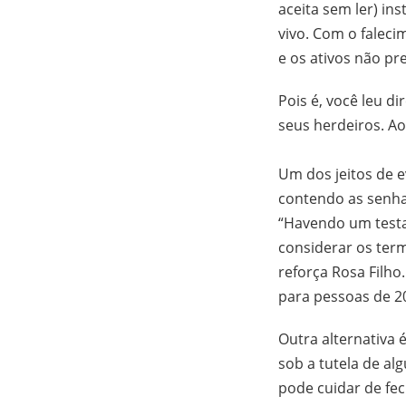
aceita sem ler) ins
vivo. Com o faleci
e os ativos não p
Pois é, você leu di
seus herdeiros. A
Um dos jeitos de 
contendo as senha
“Havendo um testa
considerar os ter
reforça Rosa Filho
para pessoas de 2
Outra alternativa 
sob a tutela de al
pode cuidar de fec