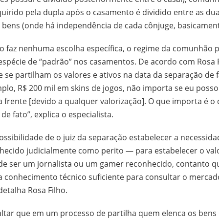
quirido pela dupla após o casamento é dividido entre as du
e bens (onde há independência de cada cônjuge, basicament
o faz nenhuma escolha específica, o regime da comunhão pa
spécie de “padrão” nos casamentos. De acordo com Rosa F
e se partilham os valores e ativos na data da separação de f
plo, R$ 200 mil em skins de jogos, não importa se eu posso
a frente [devido a qualquer valorização]. O que importa é o 
e fato”, explica o especialista.
ossibilidade de o juiz da separação estabelecer a necessid
hecido judicialmente como perito — para estabelecer o val
Pode ser um jornalista ou um gamer reconhecido, contanto q
a conhecimento técnico suficiente para consultar o mercad
detalha Rosa Filho.
altar que em um processo de partilha quem elenca os bens 