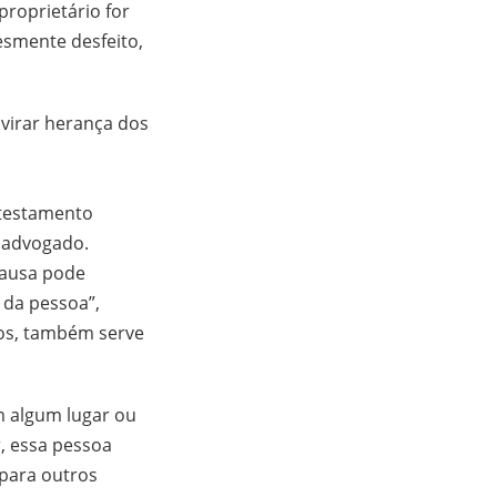
 proprietário for
esmente desfeito,
i virar herança dos
 testamento
 advogado.
causa pode
 da pessoa”,
nos, também serve
m algum lugar ou
r, essa pessoa
 para outros