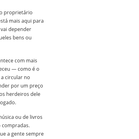
o proprietário
está mais aqui para
e vai depender
queles bens ou
contece com mais
leceu — como é o
a circular no
nder por um preço
os herdeiros dele
dvogado.
música ou de livros
ão compradas.
que a gente sempre