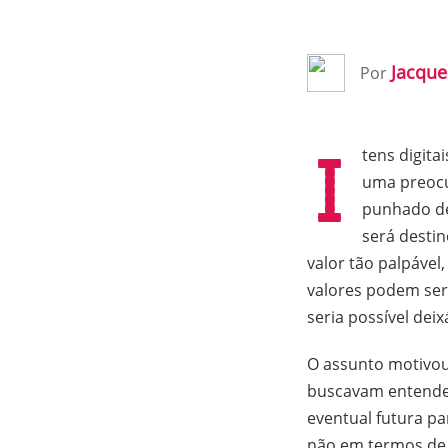
Jacque
Por
I
tens digit
uma preocup
punhado 
será desti
valor tão palpável
valores podem ser
seria possível de
O assunto motivou
buscavam entender
eventual futura pa
não em termos de 