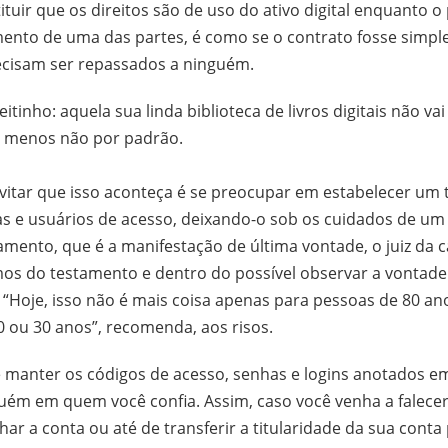
tituir que os direitos são de uso do ativo digital enquanto o
mento de uma das partes, é como se o contrato fosse simpl
recisam ser repassados a ninguém.
reitinho: aquela sua linda biblioteca de livros digitais não va
o menos não por padrão.
evitar que isso aconteça é se preocupar em estabelecer um
s e usuários de acesso, deixando-o sob os cuidados de um
mento, que é a manifestação de última vontade, o juiz da 
mos do testamento e dentro do possível observar a vontade
. “Hoje, isso não é mais coisa apenas para pessoas de 80 a
0 ou 30 anos”, recomenda, aos risos.
é manter os códigos de acesso, senhas e logins anotados e
guém em quem você confia. Assim, caso você venha a falece
har a conta ou até de transferir a titularidade da sua conta