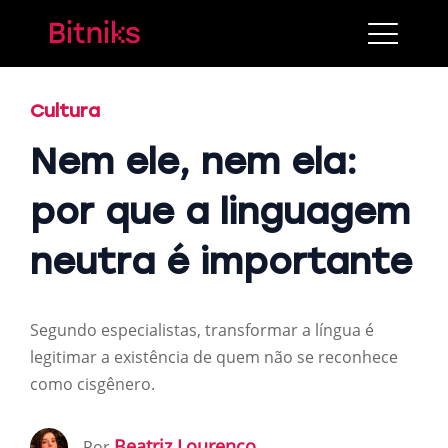
Cultura
Nem ele, nem ela:
por que a linguagem
neutra é importante
Segundo especialistas, transformar a língua é
legitimar a existência de quem não se reconhece
como cisgênero.
Beatriz Lourenço
Por